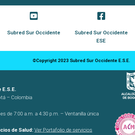
Subred Sur Occidente
Subred Sur Occidente
ESE
©Copyright 2023 Subred Sur Occidente E.S.E.
 E.S.E.
otá – Colombia
es de 7:00 a.m. a 4:30 p.m. – Ventanilla única
cios de Salud:
Ver Portafolio de servicios