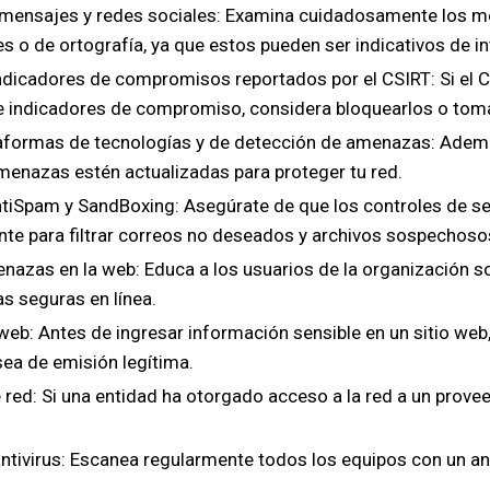
os mensajes y redes sociales: Examina cuidadosamente los m
s o de ortografía, ya que estos pueden ser indicativos de in
 indicadores de compromisos reportados por el CSIRT: Si el 
e indicadores de compromiso, considera bloquearlos o tom
taformas de tecnologías y de detección de amenazas: Ademá
menazas estén actualizadas para proteger tu red.
AntiSpam y SandBoxing: Asegúrate de que los controles de 
te para filtrar correos no deseados y archivos sospechoso
nazas en la web: Educa a los usuarios de la organización so
as seguras en línea.
s web: Antes de ingresar información sensible en un sitio web
sea de emisión legítima.
 red: Si una entidad ha otorgado acceso a la red a un proveed
tivirus: Escanea regularmente todos los equipos con un ant