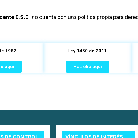
dente E.S.E
., no cuenta con una política propia para derec
de 1982
Ley 1450 de 2011
ic aquí
Haz clic aquí
ES DE CONTROL
VÍNCULOS DE INTERÉS