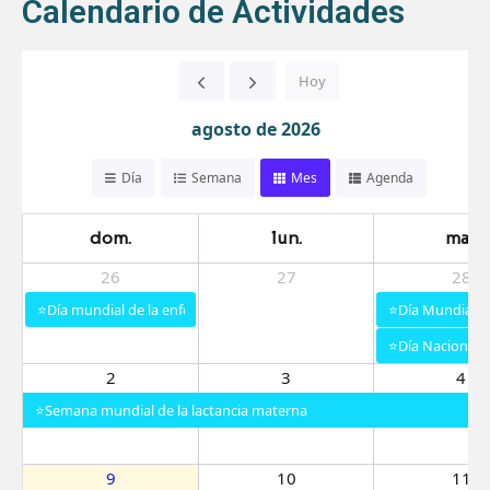
Calendario de Actividades
Hoy
agosto de 2026
Día
Semana
Mes
Agenda
dom.
lun.
mar.
26
27
28
⭐Día mundial de la enfermedad de Gaucher
⭐Día Mundial de 
⭐Día Nacional d
2
3
4
⭐Semana mundial de la lactancia materna
9
10
11