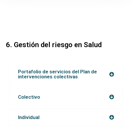
Inicio
Transparencia y Acceso a la Información
Atención y Servicio a la ciudadanía
Participa
6. Gestión del riesgo en Salud
Entidad
Prensa
Portafolio de servicios del Plan de
intervenciones colectivas
Educación al paciente
Colectivo
Individual