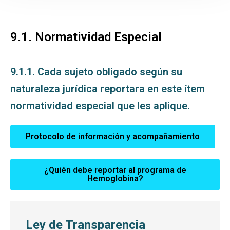
Inicio
Transparencia y Acceso a la Información
9.1. Normatividad Especial
Atención y Servicio a la ciudadanía
9.1.1. Cada sujeto obligado según su
Participa
naturaleza jurídica reportara en este ítem
Entidad
normatividad especial que les aplique.
Prensa
Educación al paciente
Protocolo de información y acompañamiento
¿Quién debe reportar al programa de
Hemoglobina?
Ley de Transparencia