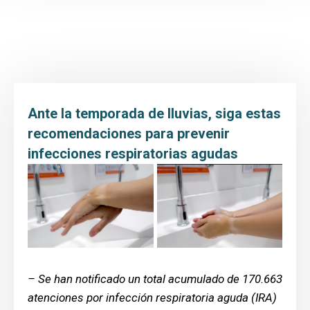
Inicio
Transparencia y Acceso a la Información
Atención y Servicio a la ciudadanía
Participa
Ante la temporada de lluvias, siga estas
Entidad
recomendaciones para prevenir
infecciones respiratorias agudas
Prensa
Educación al paciente
– Se han notificado un total acumulado de 170.663
atenciones por infección respiratoria aguda (IRA)