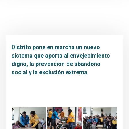
Inicio
Transparencia y Acceso a la Información
Atención y Servicio a la ciudadanía
Participa
Distrito pone en marcha un nuevo
Entidad
sistema que aporta al envejecimiento
digno, la prevención de abandono
Prensa
social y la exclusión extrema
Educación al paciente
Distrito pone en marcha un nuevo sistema que
aporta al envejecimiento digno, la prevención de
abandono social y la exclusión extrema