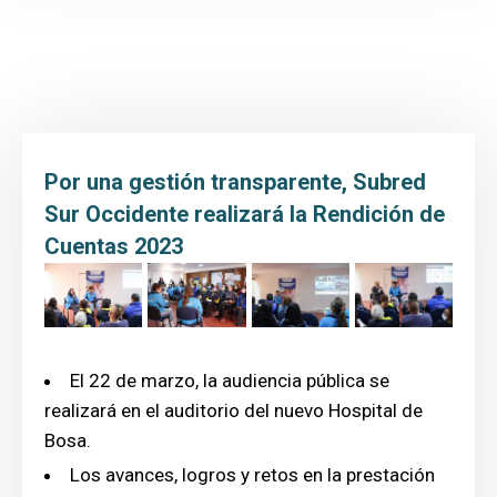
Inicio
Transparencia y Acceso a la Información
Atención y Servicio a la ciudadanía
Participa
Por una gestión transparente, Subred
Entidad
Sur Occidente realizará la Rendición de
Cuentas 2023
Prensa
Educación al paciente
El 22 de marzo, la audiencia pública se
realizará en el auditorio del nuevo Hospital de
Bosa.
Los avances, logros y retos en la prestación