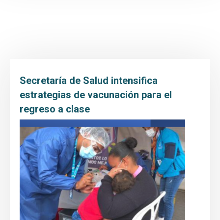
Inicio
Transparencia y Acceso a la Información
Atención y Servicio a la ciudadanía
Participa
Secretaría de Salud intensifica
Entidad
estrategias de vacunación para el
regreso a clase
Prensa
Educación al paciente