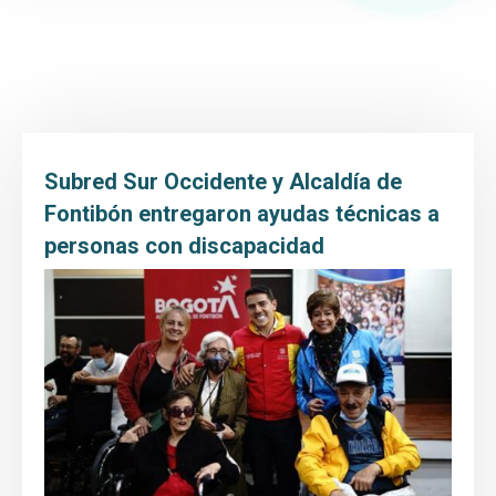
Inicio
Transparencia y Acceso a la Información
Atención y Servicio a la ciudadanía
Participa
Subred Sur Occidente y Alcaldía de
Entidad
Fontibón entregaron ayudas técnicas a
personas con discapacidad
Prensa
Educación al paciente