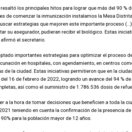
 resaltó los principales hitos para lograr que más del 90 % 
s de comenzar la inmunización instalamos la Mesa Distrita
buscar estrategias que mejoren este importante proceso (…)
r su asegurador, pudieran recibir el biológico. Estas iniciat
afirmó el secretario.
optado importantes estrategias para optimizar el proceso d
acunación en hospitales, con agendamiento, en centros comerc
 de la ciudad. Estas iniciativas permitieron que en la ciud
e del 16 de febrero de 2022, logrando un avance del 94 % de
mpletas, así como el suministro de 1.786.536 dosis de refu
der a la hora de tomar decisiones que beneficien a toda la c
21 teniendo en cuenta la confirmación de la presencia de l
 90% para la población mayor de 12 años.