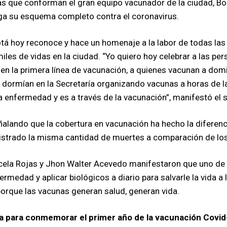
as que conforman el gran equipo vacunador de la ciudad, Bo
ga su esquema completo contra el coronavirus.
gotá hoy reconoce y hace un homenaje a la labor de todas la
iles de vidas en la ciudad. “Yo quiero hoy celebrar a las pe
 la primera línea de vacunación, a quienes vacunan a domic
 dormían en la Secretaría organizando vacunas a horas de
enfermedad y es a través de la vacunación”, manifestó el s
señalando que la cobertura en vacunación ha hecho la diferen
gistrado la misma cantidad de muertes a comparación de los
cela Rojas y Jhon Walter Acevedo manifestaron que uno de 
rmedad y aplicar biológicos a diario para salvarle la vida a 
porque las vacunas generan salud, generan vida.
ca para conmemorar el primer año de la vacunación Covi