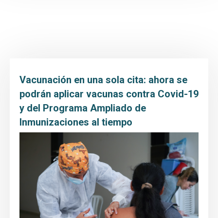
Inicio
Transparencia y Acceso a la Información
Atención y Servicio a la ciudadanía
Participa
Vacunación en una sola cita: ahora se
Entidad
podrán aplicar vacunas contra Covid-19
y del Programa Ampliado de
Prensa
Inmunizaciones al tiempo
Educación al paciente