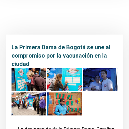
Inicio
Transparencia y Acceso a la Información
Atención y Servicio a la ciudadanía
Participa
La Primera Dama de Bogotá se une al
Entidad
compromiso por la vacunación en la
ciudad
Prensa
Educación al paciente