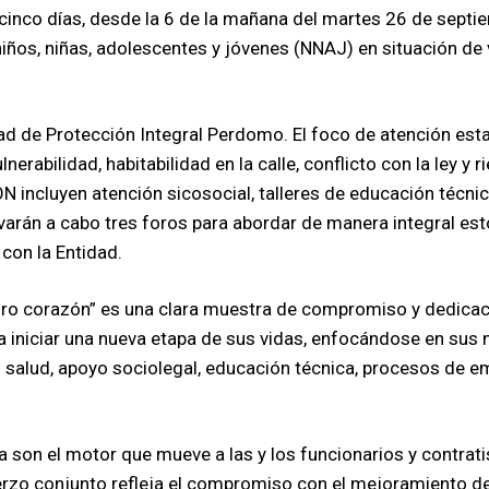
cinco días, desde la 6 de la mañana del martes 26 de septie
 niños, niñas, adolescentes y jóvenes (NNAJ) en situación de
dad de Protección Integral Perdomo. El foco de atención est
erabilidad, habitabilidad en la calle, conflicto con la ley y
 incluyen atención sicosocial, talleres de educación técnic
varán a cabo tres foros para abordar de manera integral est
 con la Entidad.
puro corazón” es una clara muestra de compromiso y dedicació
a iniciar una nueva etapa de sus vidas, enfocándose en su
n salud, apoyo sociolegal, educación técnica, procesos de e
ría son el motor que mueve a las y los funcionarios y contrat
uerzo conjunto refleja el compromiso con el mejoramiento de