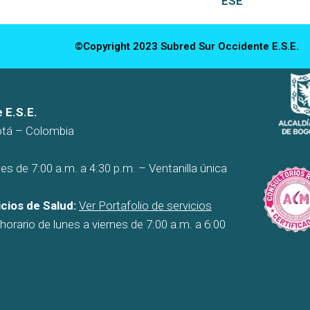
ESE
©Copyright 2023 Subred Sur Occidente E.S.E.
 E.S.E.
otá – Colombia
es de 7:00 a.m. a 4:30 p.m. – Ventanilla única
cios de Salud:
Ver Portafolio de servicios
orario de lunes a viernes de 7:00 a.m. a 6:00