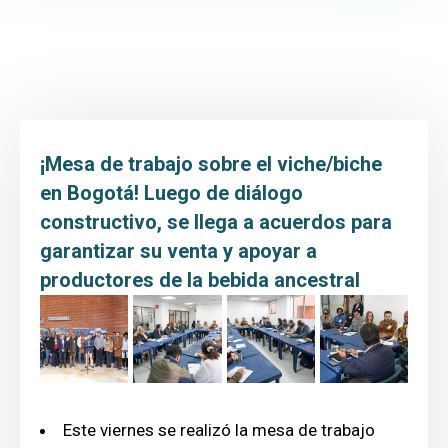
Inicio
Transparencia y Acceso a la Información
Atención y Servicio a la ciudadanía
Participa
¡Mesa de trabajo sobre el viche/biche
Entidad
en Bogotá! Luego de diálogo
constructivo, se llega a acuerdos para
Prensa
garantizar su venta y apoyar a
Educación al paciente
productores de la bebida ancestral
Este viernes se realizó la mesa de trabajo